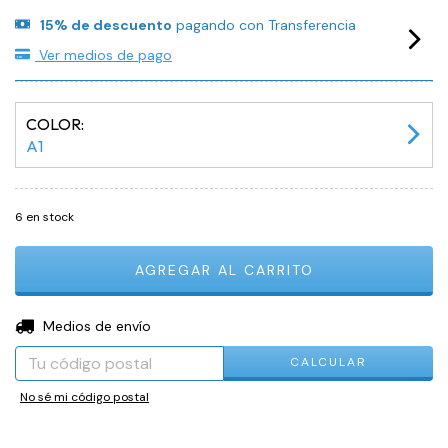
15% de descuento
pagando con Transferencia
Ver medios de pago
COLOR:
A1
6
en stock
CAMBIAR CP
Entregas para el CP:
Medios de envío
CALCULAR
No sé mi código postal