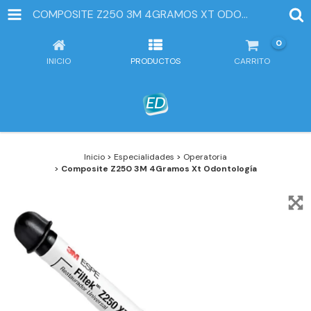
COMPOSITE Z250 3M 4GRAMOS XT ODONTOLOGÍA
0
INICIO
PRODUCTOS
CARRITO
Inicio
>
Especialidades
>
Operatoria
>
Composite Z250 3M 4Gramos Xt Odontología