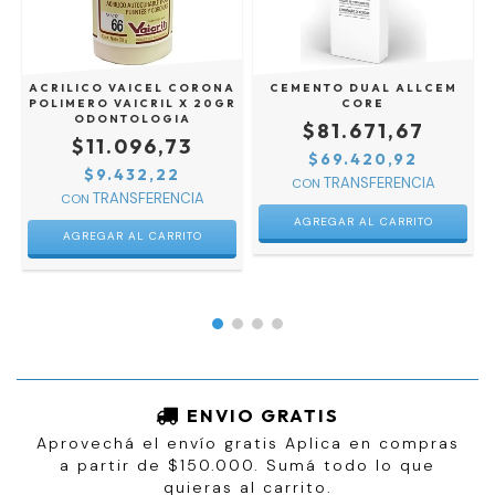
V
ACRILICO VAICEL CORONA
CEMENTO DUAL ALLCEM
POLIMERO VAICRIL X 20GR
CORE
ODONTOLOGIA
$81.671,67
$11.096,73
$69.420,92
$9.432,22
CON
CON
AGREGAR AL CARRITO
ENVIO GRATIS
Aprovechá el envío gratis Aplica en compras
a partir de $150.000. Sumá todo lo que
quieras al carrito.