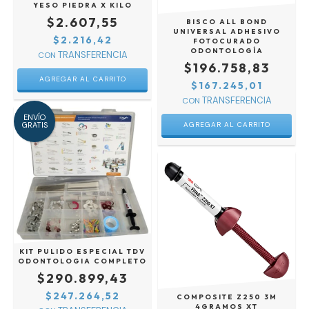
YESO PIEDRA X KILO
$2.607,55
BISCO ALL BOND
UNIVERSAL ADHESIVO
$2.216,42
FOTOCURADO
ODONTOLOGÍA
CON
$196.758,83
$167.245,01
CON
ENVÍO
GRATIS
KIT PULIDO ESPECIAL TDV
ODONTOLOGIA COMPLETO
$290.899,43
$247.264,52
COMPOSITE Z250 3M
4GRAMOS XT