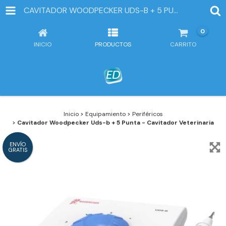
CAVITADOR WOODPECKER UDS-B + 5 PUNTA - CAVITADOR VETERINARIA
0
INICIO
PRODUCTOS
CARRITO
Inicio
>
Equipamiento
>
Periféricos
>
Cavitador Woodpecker Uds-b + 5 Punta - Cavitador Veterinaria
ENVÍO
GRATIS