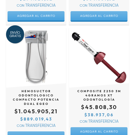
CON
CON
ENVÍO
GRATIS
HEMOSUCTOR
COMPOSITE Z250 3M
ODONTOLOGICO
4GRAMOS XT
COMPACTO POTENCIA
ODONTOLOGÍA
DUAL EGEO
$45.808,30
$1.045.905,21
$38.937,06
$889.019,43
CON
CON
AGREGAR AL CARRITO